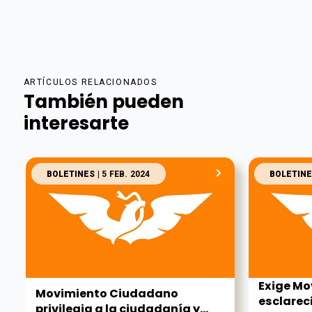
ARTÍCULOS RELACIONADOS
También pueden
interesarte
BOLETINES
| 5 FEB. 2024
BOLETINE
Exige M
Movimiento Ciudadano
esclarec
privilegia a la ciudadanía y...