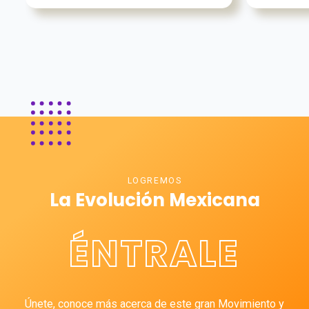
LOGREMOS
La Evolución Mexicana
ÉNTRALE
Únete, conoce más acerca de este gran Movimiento y