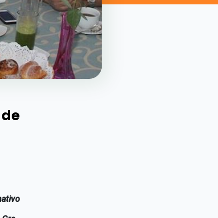
 de
mativo