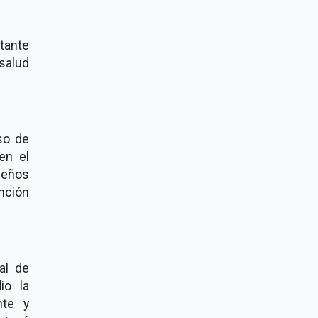
tante
salud
so de
en el
ueños
nción
al de
io la
nte y