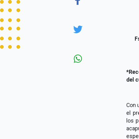
F
*Rec
del c
Con 
el p
los p
acap
espec