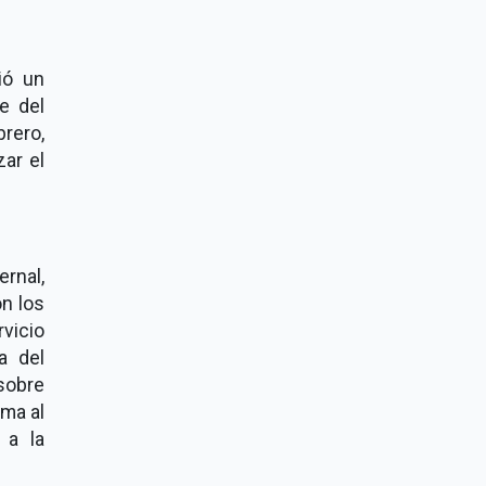
ió un
e del
brero,
zar el
rnal,
n los
rvicio
a del
sobre
uma al
 a la