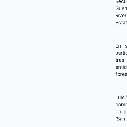
Recu
Guer
Rive
Estat
En s
parti
tres
enti
fores
Luis
comi
Chil
(San 