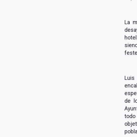
La m
desa
hotel
siend
feste
Luis
enca
espec
de l
Ayun
todo 
obje
pobla