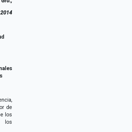
 Gro.,
e 2014
ud
nales
s
ncia,
or de
de los
n los