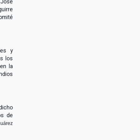
 José
uirre
omité
res y
os los
en la
ndios
dicho
os de
Juárez