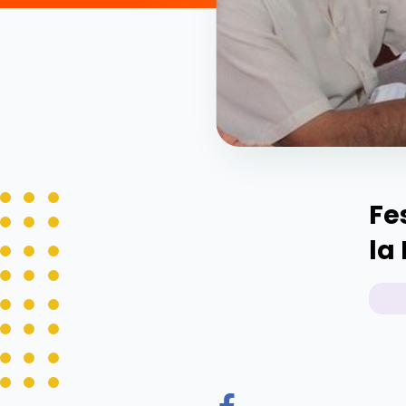
Fe
la