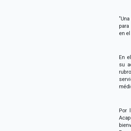
"Una
para
en el
En e
su a
rubr
serv
médi
Por 
Acap
bien