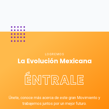
LOGREMOS
La Evolución Mexicana
ÉNTRALE
Únete, conoce más acerca de este gran Movimiento y
trabajemos juntos por un mejor futuro.