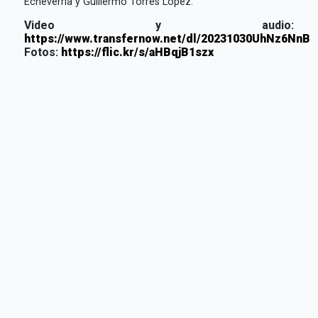
Echeverría y Guillermo Torres López.
Video y audio:
https://www.transfernow.net/dl/20231030UhNz6NnB
Fotos:
https://flic.kr/s/aHBqjB1szx