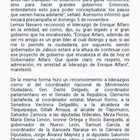
sino para hacer grandes gobiernos. Entonces,
entendamos esto para poder conceptualizar los pasos
que vienen hacia adelante”, señaló. Asimismo informó que
iniciará precampaña el domingo 5 de noviembre.
Lemus Navarro reconoció el liderazgo de Enrique Alfaro
en la entidad, así como, dijo, su gran legado y el gran
gobierno que ha encabezado, “Enrique Alfaro, además de
ser mi amigo es un gran líder al cual distingo y que, si así
me lo permite la ciudadanía, por supuesto, siendo
gobernador de Jalisco estaré a la altura de continuar con
ese proyecto de gobierno que encabeza el día de hoy el
Gobernador Alfaro. Que quede claro: mi respeto, mi
admiración, mi amistad al liderazgo de Enrique Alfaro”,
manifestó.
De la misma forma hizo un reconocimiento a liderazgos
como el del coordinador nacional de Movimiento
Ciudadano, Sen. Dante Delgado; al coordinador
parlamentario en el Senado de la República, Clemente
Castañeda; al coordinador estatal, Manuel Romo; a la
Senadora Verónica Delgadillo; a la alcaldesa de
Tlaquepaque, Citlalli Amaya; al alcalde de Tlajomulco,
Salvador Zamora; a las diputadas federales, Mirza Flores,
María Elena Limón, Ivonne Ortega y Rocío Banquells; al
gobernador de Nuevo León, Samuel García; al
coordinador de la Bancada Naranja en la Cámara de
Diputados, Jorge Álvarez Máynez y al diputado Salomón
Chertorivski, entre muchas otros y otras representantes