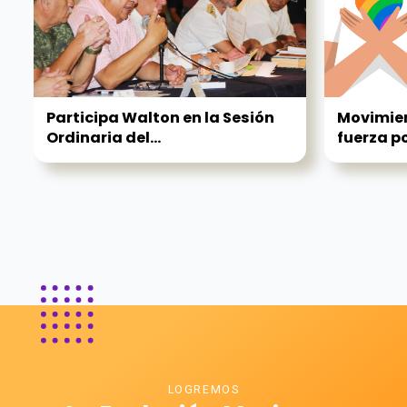
Participa Walton en la Sesión
Movimien
Ordinaria del...
fuerza po
LOGREMOS