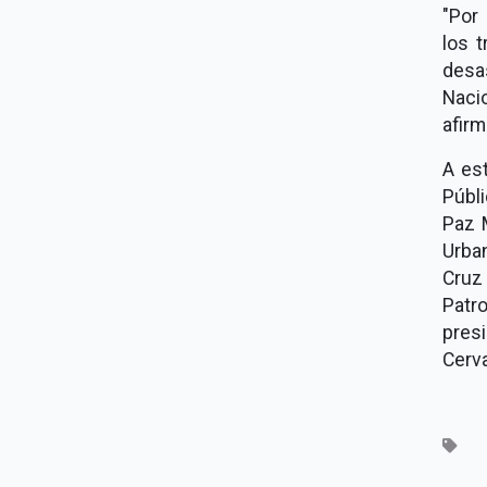
"Por
los 
desa
Naci
afirm
A es
Públ
Paz 
Urban
Cruz
Patro
presi
Cerva