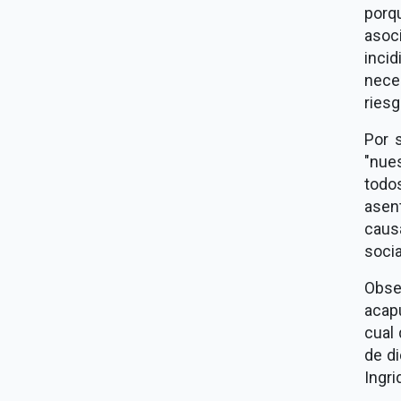
porq
asoc
incid
nece
riesg
Por 
"nue
tod
asen
caus
socia
Obse
acapu
cual
de d
Ingri