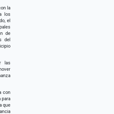
con la
a los
o, el
ipales
an de
s del
cipio
r las
mover
nanza
a con
n para
a que
ancia