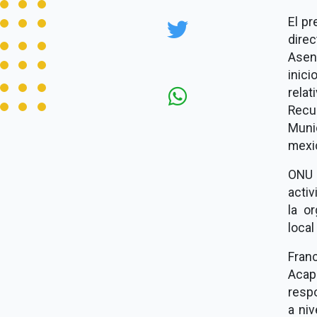
El pr
dire
Asen
inici
rela
Recu
Muni
mexi
ONU 
acti
la o
local
Fran
Acapu
resp
a ni