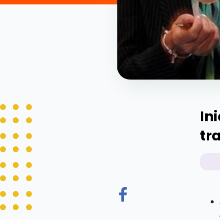
In
tr