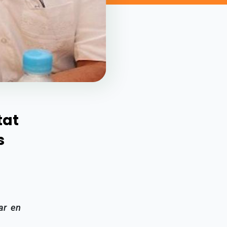
tat
s
ar en