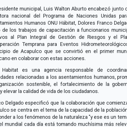
esidente municipal, Luis Walton Aburto encabezó junto 
ctora nacional del Programa de Naciones Unidas par
tamientos Humanos ONU Hábitat, Dolores Franco Delgad
o de los trabajos de capacitación a funcionarios munic
tivos al Plan Integral de Gestión de Riesgos y el Pl
peración Temprana para Eventos Hidrometeorológico
cipio de Acapulco que se convirtió en el primer muni
cano en colaborar con estas acciones.
Habitat es una agencia responsable de coordina
vidades relacionadas a los asentamientos humanos, pro
rganización sostenible, el fortalecimiento de la gober
 y elevar la calidad de vida de los ciudadanos.
co Delgado especificó que la colaboración que comienz
lco se centra en el tema de la capacidad de la població
onder a los fenómenos de la naturaleza "y ese es un tem
vel mundial cada día está tomando muchísima más relev