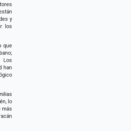
tores
están
ades y
r los
o que
bano;
 Los
d han
ógico
ilias
én, lo
e más
racán