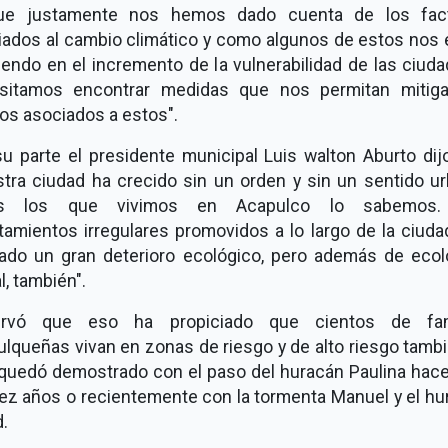
ue justamente nos hemos dado cuenta de los fac
iados al cambio climático y como algunos de estos nos 
iendo en el incremento de la vulnerabilidad de las ciud
sitamos encontrar medidas que nos permitan mitiga
os asociados a estos".
su parte el presidente municipal Luis walton Aburto dij
stra ciudad ha crecido sin un orden y sin un sentido ur
os los que vivimos en Acapulco lo sabemos.
tamientos irregulares promovidos a lo largo de la ciuda
ado un gran deterioro ecológico, pero además de ecol
l, también".
rvó que eso ha propiciado que cientos de fam
lqueñas vivan en zonas de riesgo y de alto riesgo tambi
 quedó demostrado con el paso del huracán Paulina hac
iez años o recientemente con la tormenta Manuel y el hu
d.