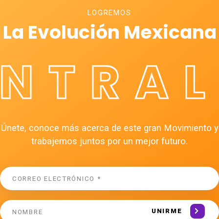
LOGREMOS
La Evolución Mexicana
ÉNTRAL
Únete, conoce más acerca de este gran Movimiento y
trabajemos juntos por un mejor futuro.
UNIRME