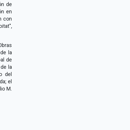
ón de
ón en
n con
tat",
Obras
de la
al de
 de la
o del
da; el
lio M.