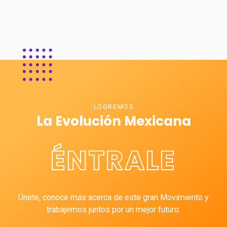
LOGREMOS
La Evolución Mexicana
ÉNTRALE
Únete, conoce más acerca de este gran Movimiento y
trabajemos juntos por un mejor futuro.