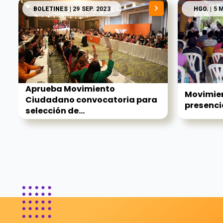
BOLETINES
| 29 SEP. 2023
HGO.
| 5 
Aprueba Movimiento
Movimie
Ciudadano convocatoria para
presenci
selección de...