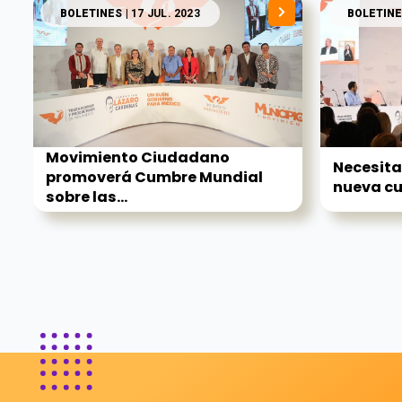
BOLETINES
| 17 JUL. 2023
BOLETINE
Movimiento Ciudadano
Necesita
promoverá Cumbre Mundial
nueva cu
sobre las...