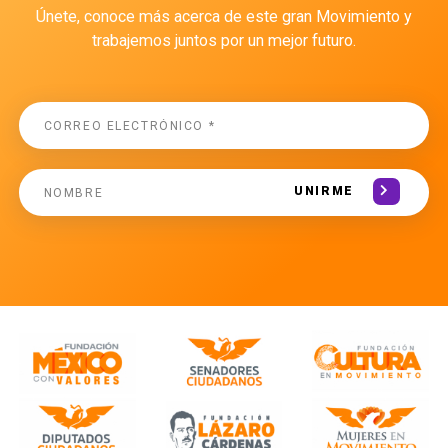
Únete, conoce más acerca de este gran Movimiento y
trabajemos juntos por un mejor futuro.
UNIRME