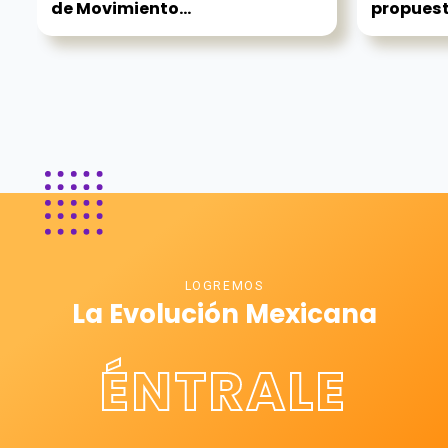
de Movimiento...
propuest
LOGREMOS
La Evolución Mexicana
ÉNTRALE