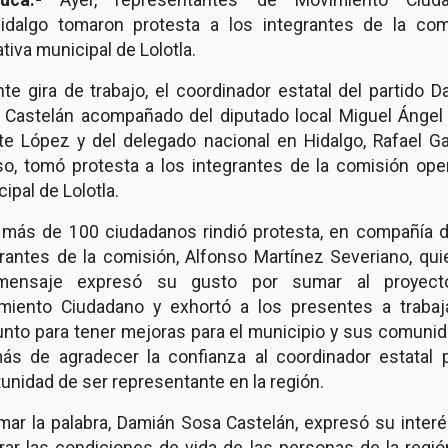
idalgo tomaron protesta a los integrantes de la com
tiva municipal de Lolotla.
te gira de trabajo, el coordinador estatal del partido 
 Castelán acompañado del diputado local Miguel Ángel 
te López y del delegado nacional en Hidalgo, Rafael Ga
so, tomó protesta a los integrantes de la comisión oper
ipal de Lolotla.
 más de 100 ciudadanos rindió protesta, en compañía d
grantes de la comisión, Alfonso Martínez Severiano, qui
ensaje expresó su gusto por sumar al proyec
miento Ciudadano y exhortó a los presentes a trabaj
unto para tener mejoras para el municipio y sus comunid
ás de agradecer la confianza al coordinador estatal p
unidad de ser representante en la región.
mar la palabra, Damián Sosa Castelán, expresó su inter
ar las condiciones de vida de las personas de la regió