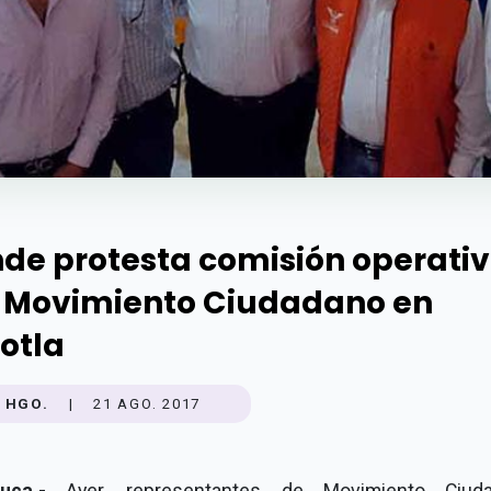
nde protesta comisión operati
 Movimiento Ciudadano en
lotla
HGO.
|
21 AGO. 2017
huca.-
Ayer, representantes de Movimiento Ciud