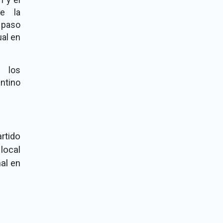
ue la
r paso
ual en
s los
ntino
rtido
local
al en