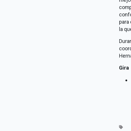
comp
confo
para 
la qu
Dura
coor
Hern
Gira