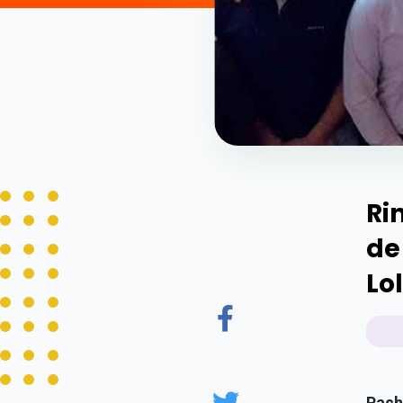
Ri
de
Lo
Pac