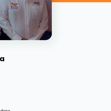
va
adano