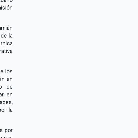
isión
Damián
de la
rnica
ativa
e los
en en
to de
ar en
ades,
or la
és por
n y el