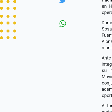
en H
opera
Duran
Sosa
Fuen
Alon
munic
Ante
inte
su m
Movi
conj
adem
oport
Al to
mejor