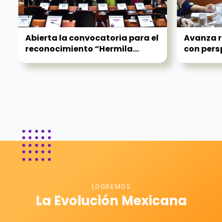
Abierta la convocatoria para el
Avanza r
reconocimiento “Hermila...
con persp
LOGREMOS
La Evolución Mexicana