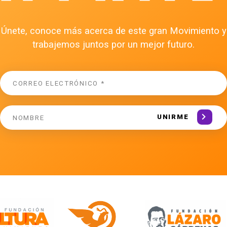
Únete, conoce más acerca de este gran Movimiento y
trabajemos juntos por un mejor futuro.
UNIRME