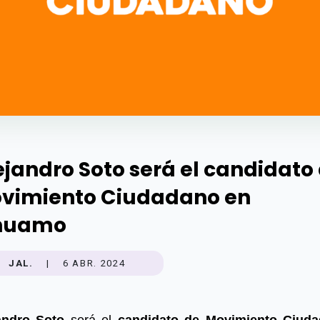
ejandro Soto será el candidato
vimiento Ciudadano en
huamo
JAL.
|
6 ABR. 2024
andro Soto
será el
candidato de Movimiento Ciud