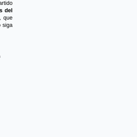
rtido
s del
, que
 siga
a