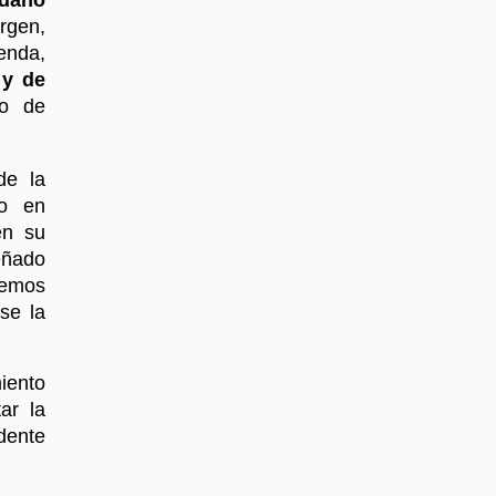
rgen,
ienda,
 y de
io de
de la
no en
en su
eñado
bemos
se la
iento
ar la
dente