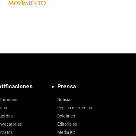
tificaciones
Prensa
ctámenes
Noticias
isos
Réplica de medios
uerdos
Boletines
nvocatorias
Editoriales
rmatos
Media Kit