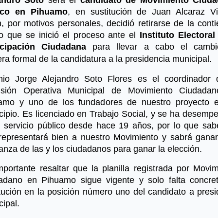
sco en Pihuamo
, en sustitución de Juan Alcaraz Vi
, por motivos personales, decidió retirarse de la cont
lo que se inició el proceso ante el
Instituto Electoral
icipación Ciudadana
para llevar a cabo el camb
a formal de la candidatura a la presidencia municipal.
nio Jorge Alejandro Soto Flores es el coordinador 
sión Operativa Municipal de Movimiento Ciudada
amo y uno de los fundadores de nuestro proyecto 
cipio. Es licenciado en Trabajo Social, y se ha desemp
l servicio público desde hace 19 años, por lo que sa
representará bien a nuestro Movimiento y sabrá ganar
anza de las y los ciudadanos para ganar la elección.
mportante resaltar que la planilla registrada por Movim
adano en Pihuamo sigue vigente y solo falta concret
itución en la posición número uno del candidato a presi
ipal.