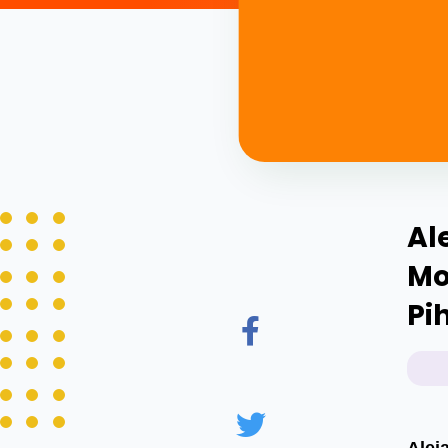
Al
Mo
Pi
Alej