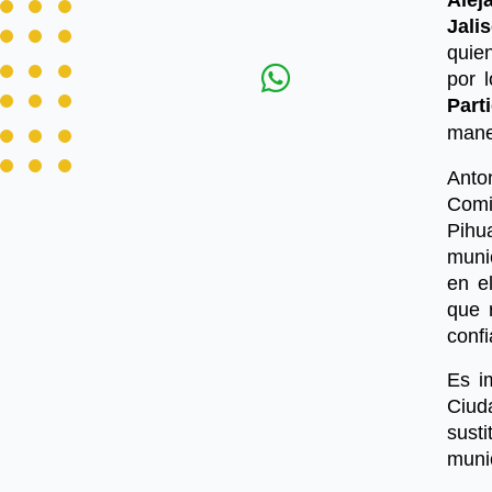
Jali
quien
por 
Part
maner
Anto
Comi
Pihu
muni
en e
que 
confi
Es i
Ciud
sust
munic