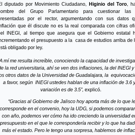
El diputado por Movimiento Ciudadano, 
Higinio del Toro
, h
nombre del Grupo Parlamentario para cuestionar las ci
presentadas por el rector, argumentando con sus datos q
nflación que él discute no es la real comparada con cifras ofic
del INEGI, al tiempo que asegura que el Gobierno estatal h
ncrementando el presupuesto a la  casa de estudios arriba de l
stá obligado por ley. 
A mí me resulta increíble, conociendo la capacidad de investiga
de la red universitaria, ahí se ven dos inflaciones, la del INEGI y 
los otros datos de la Universidad de Guadalajara, la  equivocaci
a favor, según  INEGI ustedes hablan de una inflación de 3.6 y 
variación es de 3.5”, 
explicó.   
“Gracias al Gobierno de Jalisco hoy aporta más de lo que le
corresponde en el convenio, hoy la UDG, si podemos comparar
con año, podemos ver cómo ha ido creciendo la universidad en
presupuesto en el que le correspondería recibir y lo que ha dad
más el estado. Pero le tengo una sorpresa, hablemos de inflac