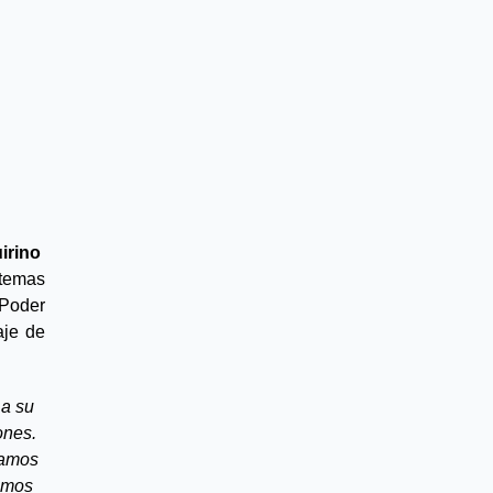
rino  
 temas 
 Poder 
je de 
a su 
nes. 
amos 
amos 