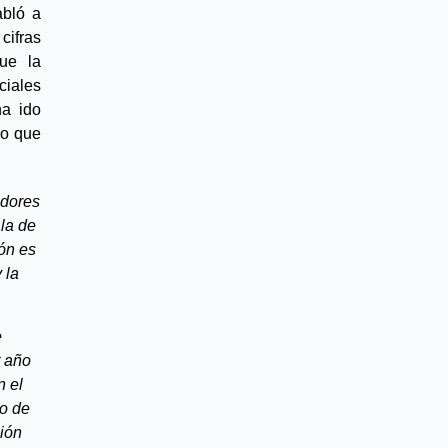
abló a 
fras 
ue la 
iales 
a ido 
o que 
dores 
la de 
ón es 
la 
 
 año 
 el 
o de 
ión 