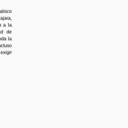
isco 
jara, 
 a la 
d de 
da la 
cluso 
exigir 