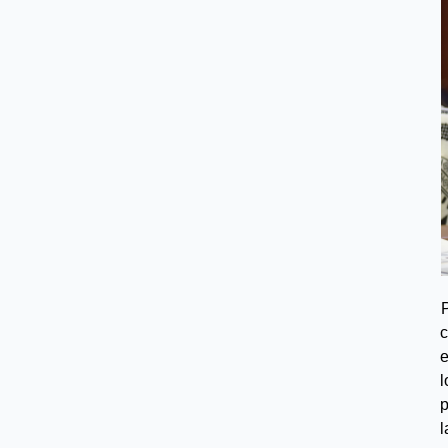
c
e
l
p
l