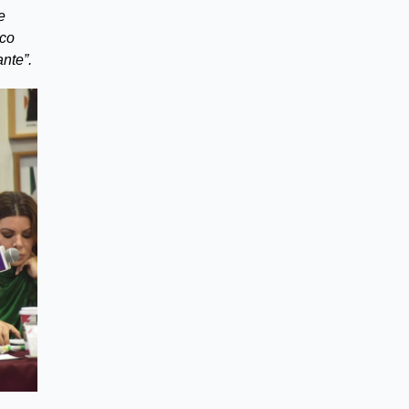
  
co 
nte”.