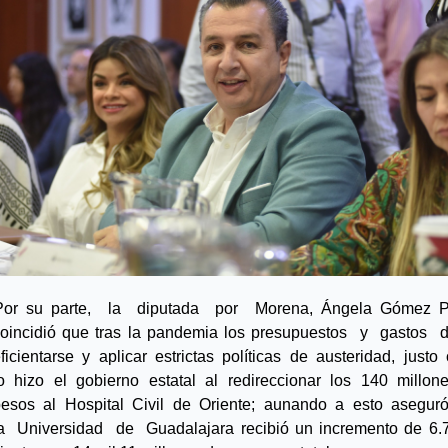
Por su parte,  la  diputada  por  Morena, Ángela Gómez P
oincidió que tras la pandemia los presupuestos  y  gastos  d
ficientarse  y  aplicar  estrictas  políticas  de  austeridad,  justo 
o  hizo  el  gobierno  estatal  al  redireccionar  los  140  millone
esos  al  Hospital  Civil  de  Oriente;  aunando  a  esto  aseguró
a  Universidad  de  Guadalajara recibió un incremento de 6.7