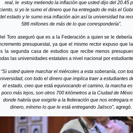
real, le  estoy metiendo la inflación que usted dijo del 20.45 p
ciento, si yo le sumo el dinero que ha entregado de más el Gobi
del estado y le sumo esa inflación aún así la universidad ha reci
586 millones de más de lo que correspondería”.
Del Toro aseguró que es a la Federación a quien se le debería e
ncremento presupuestal, ya que el mismo rector expuso que l
es la segunda casa de estudios que recibe menos presupues
odas las universidades estatales a nivel nacional por estudiante.
“Si usted quiere marchar el miércoles a esta soberanía, con toda
niversidad, con todo el dinero que implica traer a estudiantes de
el estado, creo que está equivocando el camino, la marcha es 
poco más lejos, son otros 700 kilómetros a la Ciudad de México
donde habría que exigirle a la federación que nos entregara m
dinero, mínimo lo que le está entregando Jalisco”,
 agregó. 