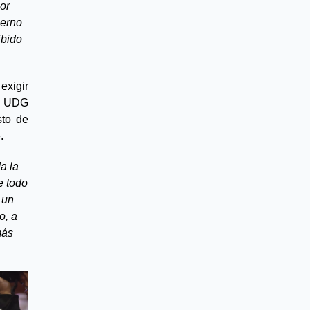
or 
erno 
bido 
xigir 
a UDG 
to de 
   
 la 
 todo 
un 
, a 
ás 