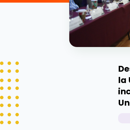
De
la
in
Un