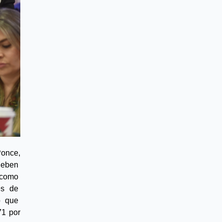
once, 
eben  
 como  
s  de  
  que  
1 por 