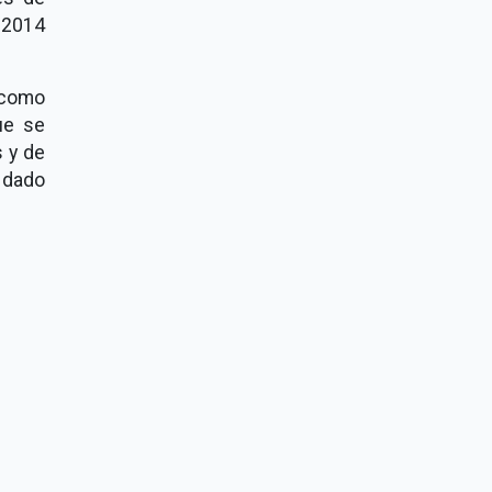
 2014
 como
ue se
s y de
a dado