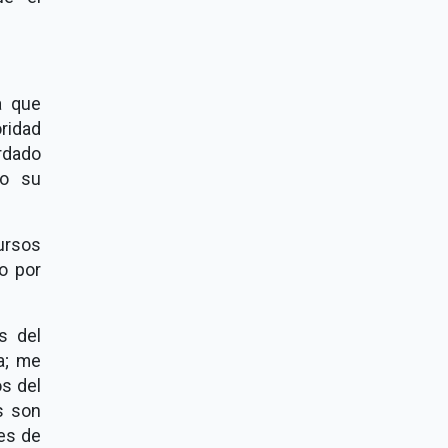
a que
ridad
ordado
so su
ursos
o por
s del
a; me
s del
s son
nes de