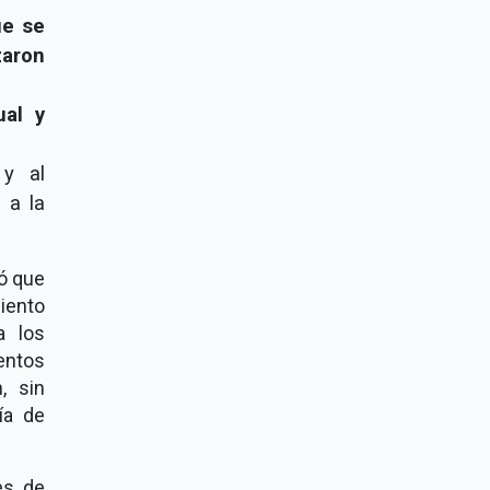
ue se
zaron
ual y
 y al
 a la
dó que
miento
a los
entos
, sin
ía de
es de