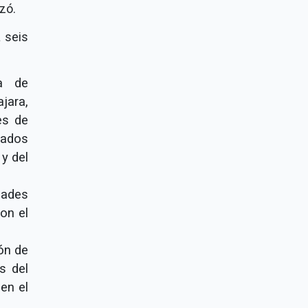
zó.
a seis
ra de
jara,
es de
cados
 y del
idades
on el
ión de
s del
en el