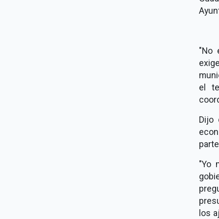
Ayunt
"No 
exig
munic
el t
coord
Dijo
econ
parte
"Yo 
gobi
preg
pres
los a