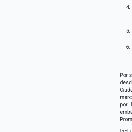
Por s
desde
Ciud
merc
por 
emba
Prom
Incl