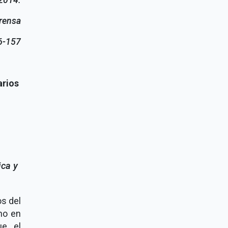
prensa
6-157
arios
ica y
os del
no en
ue el