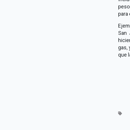
peso
para 
Ejem
San 
hicie
gas, 
que l