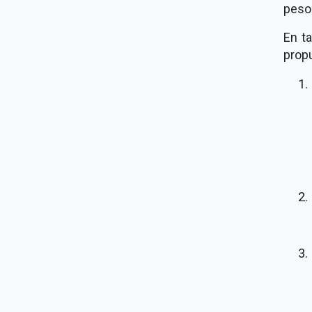
pesos
En ta
propu