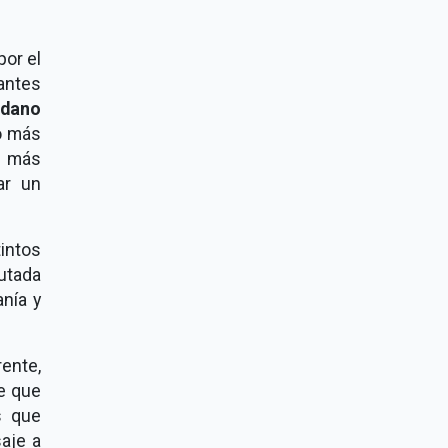
por el
antes
adano
o más
r más
ar un
intos
utada
nía y
ente,
e que
s que
saje a