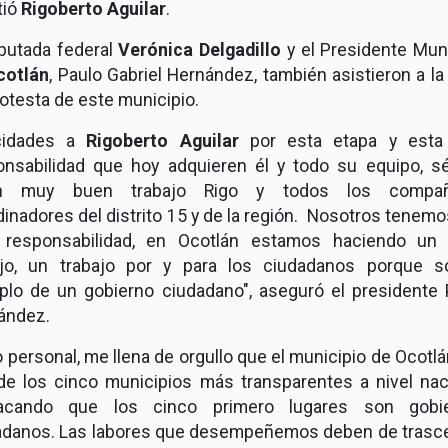
tió
Rigoberto Aguilar
.
iputada federal
Verónica Delgadillo
y el Presidente Muni
cotlán
, Paulo Gabriel Hernández, también asistieron a l
otesta de este municipio.
icidades a
Rigoberto Aguilar
por esta etapa y esta
onsabilidad que hoy adquieren él y todo su equipo, s
án muy buen trabajo Rigo y todos los compañ
inadores del distrito 15 y de la región. Nosotros tenem
 responsabilidad, en Ocotlán estamos haciendo un
ajo, un trabajo por y para los ciudadanos porque 
plo de un gobierno ciudadano", aseguró el presidente 
ández.
o personal, me llena de orgullo que el municipio de Ocotl
de los cinco municipios más transparentes a nivel naci
acando que los cinco primero lugares son gobi
adanos. Las labores que desempeñemos deben de trasc