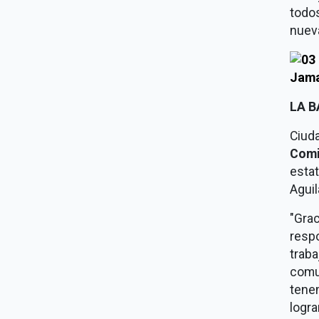
todo
nueva
LA 
Ciud
Comi
esta
Aguil
"Gra
resp
trab
comu
tene
logr