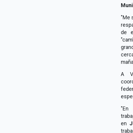
Muni
"Me s
resp
de e
"cam
gran
cerc
maña
A Vi
coor
feder
esper
"E
trab
en
J
traba