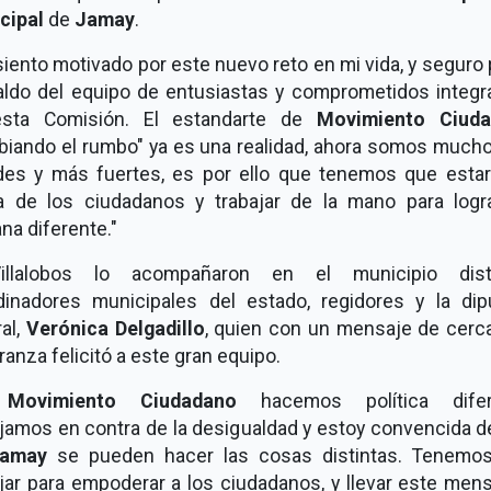
cipal
de
Jamay
.
iento motivado por este nuevo reto en mi vida, y seguro 
aldo del equipo de entusiastas y comprometidos integr
sta Comisión. El estandarte de
Movimiento Ciud
biando el rumbo" ya es una realidad, ahora somos much
des y más fuertes, es por ello que tenemos que esta
a de los ciudadanos y trabajar de la mano para logr
na diferente."
llalobos lo acompañaron en el municipio dist
dinadores municipales del estado, regidores y la dip
al,
Verónica Delgadillo
, quien con un mensaje de cerca
anza felicitó a este gran equipo.
n
Movimiento Ciudadano
hacemos política difer
ajamos en contra de la desigualdad y estoy convencida d
amay
se pueden hacer las cosas distintas. Tenemo
jar para empoderar a los ciudadanos, y llevar este men