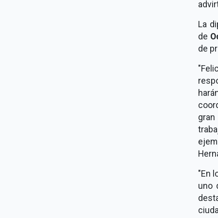
advir
La d
de
O
de pr
"Fel
resp
har
coord
gran
trab
ejem
Hern
"En l
uno 
dest
ciud