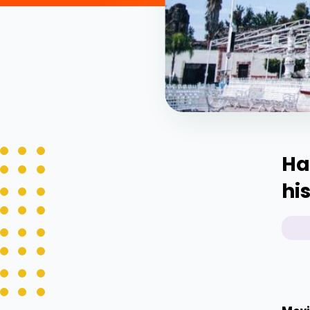
Ha
hi