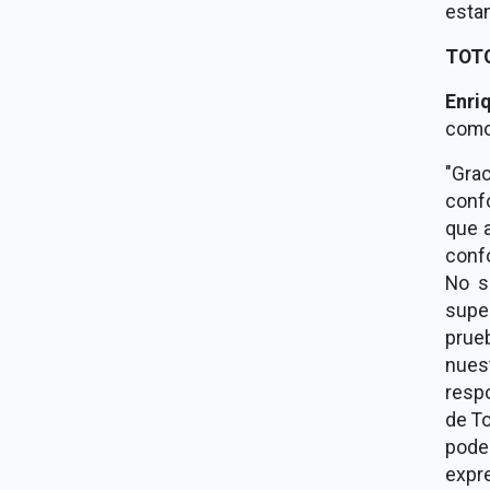
esta
TOT
Enri
com
"Gra
conf
que a
conf
No s
supe
prueb
nues
respo
de To
pode
expr