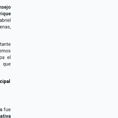
nsejo
rique
abriel
enas,
tante
nemos
pa el
e que
s
fue
ativa