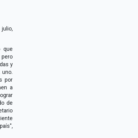
ulio,
o que
 pero
idas y
 uno.
s por
nen a
lograr
do de
etario
riente
aís",