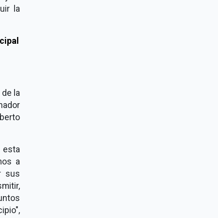
ir la
de la
nador
berto
 esta
mos a
r sus
itir,
untos
pio",