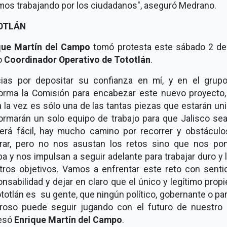
mos trabajando por los ciudadanos", aseguró Medrano.
OTLÁN
que Martín del Campo
tomó protesta este sábado 2 de j
o
Coordinador Operativo de Tototlán
.
cias por depositar su confianza en mí, y en el grup
orma la Comisión para encabezar este nuevo proyecto,
 la vez es sólo una de las tantas piezas que estarán un
ormarán un solo equipo de trabajo para que Jalisco sea
erá fácil, hay mucho camino por recorrer y obstáculo
rar, pero no nos asustan los retos sino que nos po
a y nos impulsan a seguir adelante para trabajar duro y 
tros objetivos. Vamos a enfrentar este reto con senti
nsabilidad y dejar en claro que el único y legítimo propi
totlán es su gente, que ningún político, gobernante o pa
roso puede seguir jugando con el futuro de nuestro p
esó
Enrique Martín del Campo
.