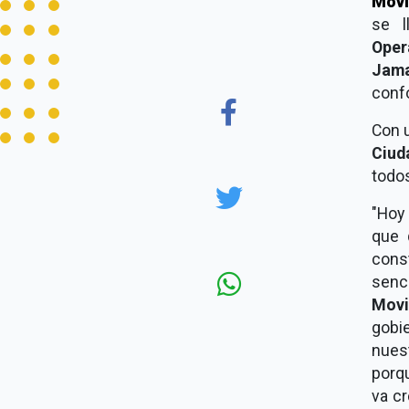
Movi
se l
Oper
Jam
conf
Con 
Ciud
todos
"Hoy
que 
cons
senc
Movi
gobi
nues
porqu
va c