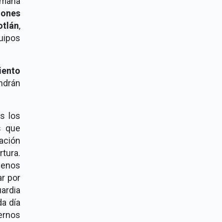
semana
iones
otlán
,
uipos
iento
ndrán
s los
s que
ación
tura.
uenos
r por
ardia
da día
ernos