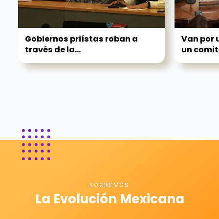
Gobiernos priístas roban a
Van por 
través de la...
un comité
LOGREMOS
La Evolución Mexicana