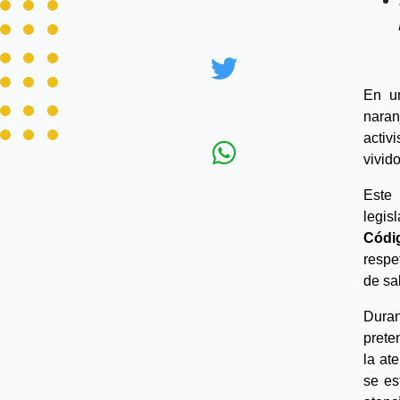
En un
naran
activ
vivid
Este 
Códi
respe
de sa
Duran
prete
la ate
se es