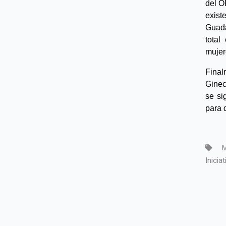
del O
exist
Guada
total
mujer
Final
Ginec
se si
para 
Ma
Iniciat