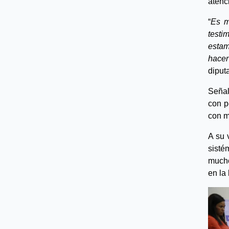
atenc
“
Es m
testi
estam
hacer
diput
Señal
con p
con m
A su 
sisté
mucho
en la