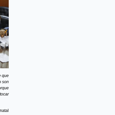
 que 
 son 
rque 
ocar 
atal 