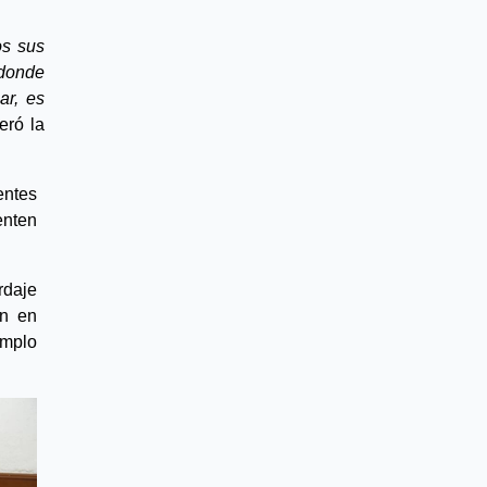
s sus 
donde 
r, es 
teró la 
ntes 
nten 
daje 
n en 
mplo 