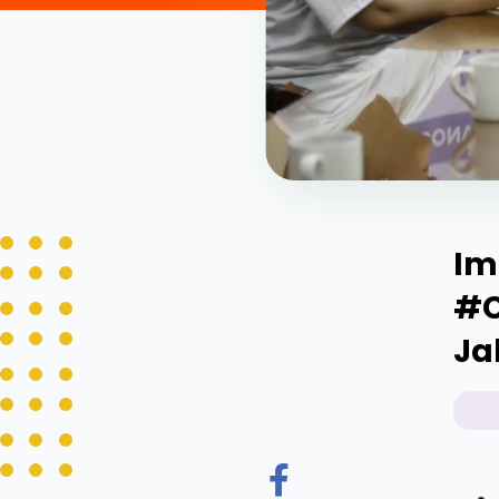
Im
#C
Ja