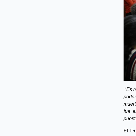
“
Es m
podam
muert
fue e
puert
El Dr