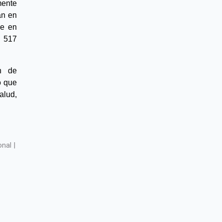
ente 
n en 
e en 
 517 
n de 
 que 
lud, 
nal |