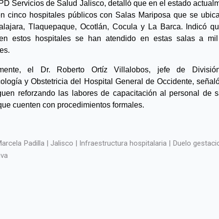
PD Servicios de Salud Jalisco, detalló que en el estado actualm
en cinco hospitales públicos con Salas Mariposa que se ubica
lajara, Tlaquepaque, Ocotlán, Cocula y La Barca. Indicó qu
 en estos hospitales se han atendido en estas salas a mil
es.
mente, el Dr. Roberto Ortíz Villalobos, jefe de Divisió
ología y Obstetricia del Hospital General de Occidente, señaló
guen reforzando las labores de capacitación al personal de sa
que cuenten con procedimientos formales.
rcela Padilla | Jalisco | Infraestructura hospitalaria | Duelo gestacio
iva