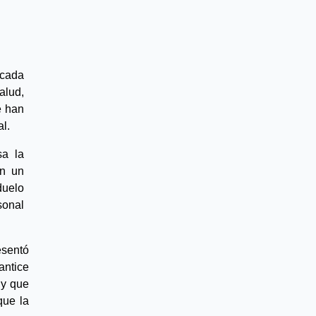
cada 
lud, 
 han 
al.
a la 
legisladora para que todos los hospitales de Jalisco cuenten con un 
uelo 
onal 
sentó 
ntice 
 y que 
ue la 