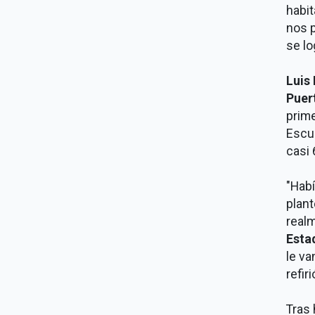
habit
nos p
se lo
Luis
Puer
prime
Escue
casi 
"Habí
plant
realm
Esta
le va
refir
Tras 