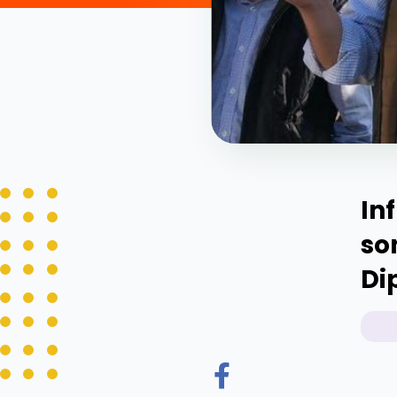
In
so
Di