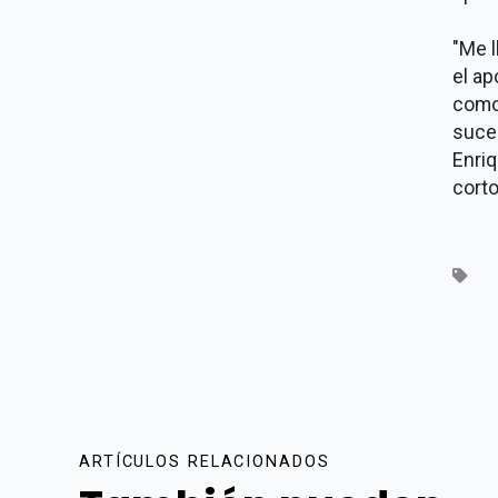
"Me l
el ap
como
suce
Enriq
corto
ARTÍCULOS RELACIONADOS