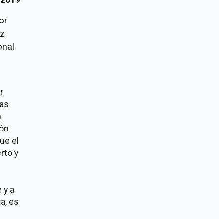
dor
ez
ional
r
cas
n
ión
ue el
rto y
 y a
a, es