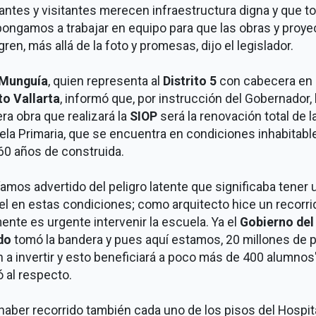
antes y visitantes merecen infraestructura digna y que t
ongamos a trabajar en equipo para que las obras y proye
gren, más allá de la foto y promesas, dijo el legislador.
 Munguía
, quien representa al
Distrito 5
con cabecera en
to Vallarta
, informó que, por instrucción del Gobernador, 
ra obra que realizará la
SIOP
será la renovación total de l
la Primaria, que se encuentra en condiciones inhabitabl
60 años de construida.
amos advertido del peligro latente que significaba tener 
el en estas condiciones; como arquitecto hice un recorri
ente es urgente intervenir la escuela. Ya el
Gobierno del
do
tomó la bandera y pues aquí estamos, 20 millones de 
n a invertir y esto beneficiará a poco más de 400 alumnos"
ió al respecto.
haber recorrido también cada uno de los pisos del Hospit