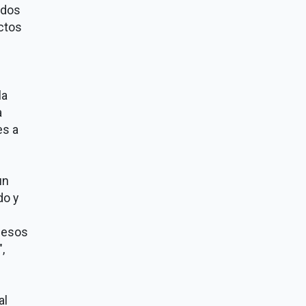
odos
ctos
la
a
es a
un
do y
pesos
,
al