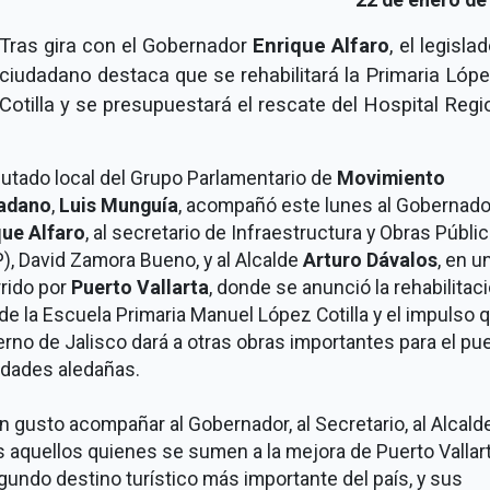
Tras gira con el Gobernador
Enrique Alfaro
, el legisla
ciudadano destaca que se rehabilitará la Primaria Lóp
Cotilla y se presupuestará el rescate del Hospital Reg
putado local del Grupo Parlamentario de
Movimiento
adano
,
Luis Munguía
, acompañó este lunes al Gobernado
que Alfaro
, al secretario de Infraestructura y Obras Públi
), David Zamora Bueno, y al Alcalde
Arturo Dávalos
, en u
rido por
Puerto Vallarta
, donde se anunció la rehabilitac
 de la Escuela Primaria Manuel López Cotilla y el impulso q
rno de Jalisco dará a otras obras importantes para el pue
idades aledañas.
n gusto acompañar al Gobernador, al Secretario, al Alcalde
 aquellos quienes se sumen a la mejora de Puerto Vallart
gundo destino turístico más importante del país, y sus