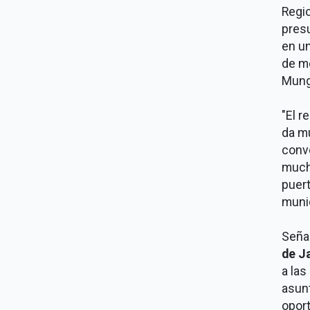
Regio
presu
en un
de m
Mung
"El r
da mu
conv
much
puert
munic
Seña
de J
a las
asunt
oport