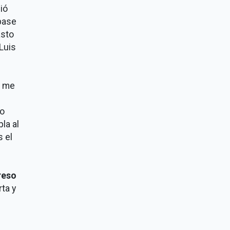
ió
base
asto
Luis
, me
do
la al
 el
reso
ta y