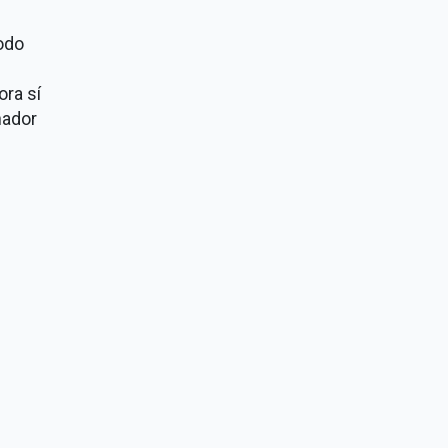
odo
ra sí
nador