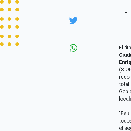
El di
Ciud
Enri
(SIOP
recor
total
Gobie
local
"Es u
todos
el se