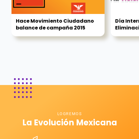
Hace Movimiento Ciudadano
Día Inter
balance de campaña 2015
Eliminaci
LOGREMOS
La Evolución Mexicana