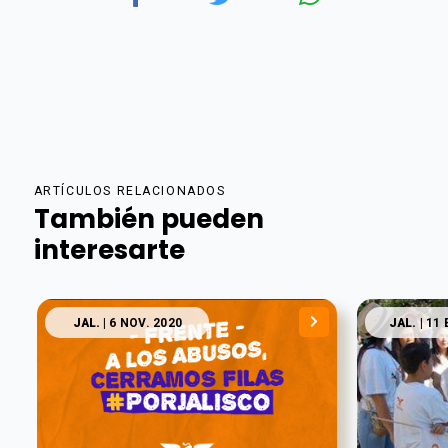
ARTÍCULOS RELACIONADOS
También pueden
interesarte
JAL.
| 6 NOV. 2020
JAL.
| 11 