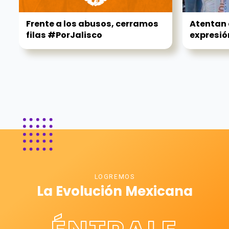
Frente a los abusos, cerramos
Atentan 
filas #PorJalisco
expresión
LOGREMOS
La Evolución Mexicana