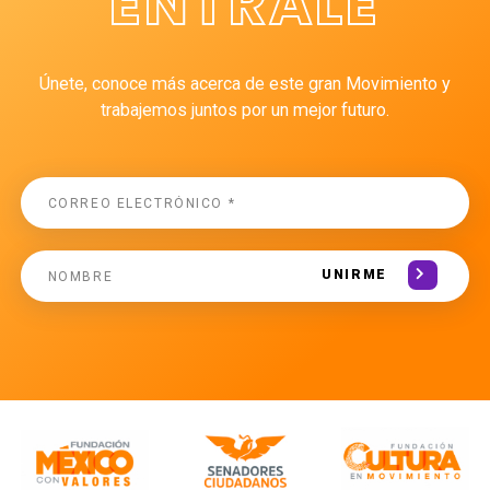
ÉNTRALE
Únete, conoce más acerca de este gran Movimiento y
trabajemos juntos por un mejor futuro.
UNIRME