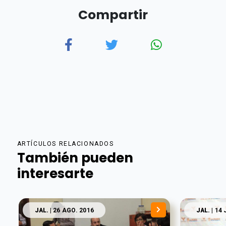
Compartir
ARTÍCULOS RELACIONADOS
También pueden
interesarte
JAL.
| 26 AGO. 2016
JAL.
| 14 