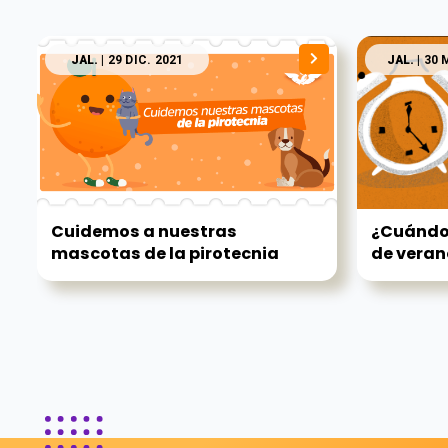
JAL.
| 29 DIC. 2021
JAL.
| 30 
Cuidemos a nuestras
¿Cuándo 
mascotas de la pirotecnia
de verano