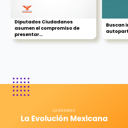
Diputados Ciudadanos
Buscan i
asumen el compromiso de
autopart
presentar...
LOGREMOS
La Evolución Mexicana