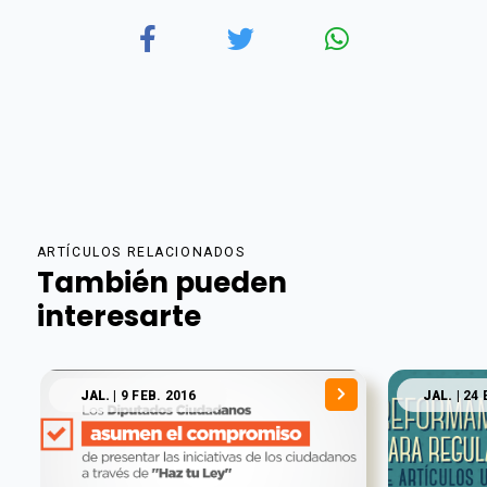
ARTÍCULOS RELACIONADOS
También pueden
interesarte
JAL.
| 9 FEB. 2016
JAL.
| 24 