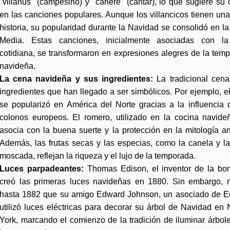
"villanus" (campesino) y "canere" (cantar), lo que sugiere su o
en las canciones populares. Aunque los villancicos tienen una 
historia, su popularidad durante la Navidad se consolidó en la
Media. Estas canciones, inicialmente asociadas con la 
cotidiana, se transformaron en expresiones alegres de la temp
navideña.
La cena navideña y sus ingredientes:
 La tradicional cena 
ingredientes que han llegado a ser simbólicos. Por ejemplo, el
se popularizó en América del Norte gracias a la influencia d
colonos europeos. El romero, utilizado en la cocina navideñ
asocia con la buena suerte y la protección en la mitología ant
Además, las frutas secas y las especias, como la canela y la
moscada, reflejan la riqueza y el lujo de la temporada.
Luces parpadeantes: 
Thomas Edison, el inventor de la bomb
creó las primeras luces navideñas en 1880. Sin embargo, n
hasta 1882 que su amigo Edward Johnson, un asociado de Ed
utilizó luces eléctricas para decorar su árbol de Navidad en 
York, marcando el comienzo de la tradición de iluminar árbole