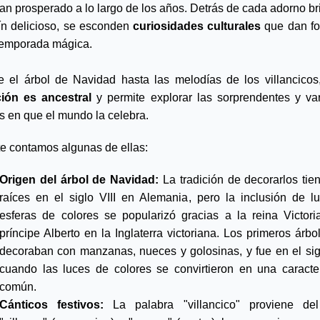
an prosperado a lo largo de los años. Detrás de cada adorno bril
tín delicioso, se esconden 
curiosidades culturales 
que dan fo
temporada mágica. 
 el árbol de Navidad hasta las melodías de los villancicos
ción es ancestral 
y permite explorar las sorprendentes y var
s en que el mundo la celebra.
te contamos algunas de ellas:
Origen del árbol de Navidad:
 La tradición de decorarlos tien
raíces en el siglo VIII en Alemania, pero la inclusión de lu
esferas de colores se popularizó gracias a la reina Victoria
príncipe Alberto en la Inglaterra victoriana. Los primeros árbol
decoraban con manzanas, nueces y golosinas, y fue en el sig
cuando las luces de colores se convirtieron en una caracterí
común.
Cánticos festivos:
 La palabra "villancico" proviene del 