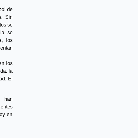
ol de 
. Sin 
os se 
a, se 
, los 
entan 
n los 
a, la 
d. El 
s han
rentes
hoy en