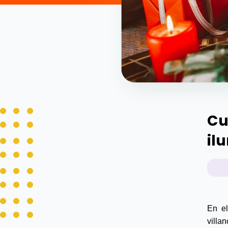
Cu
il
En el
villa