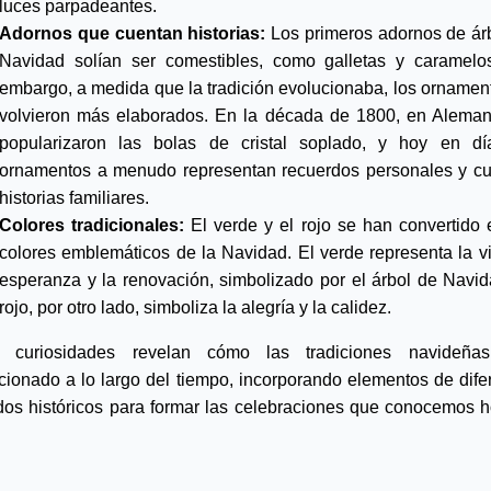
luces parpadeantes.
Adornos que cuentan historias:
 Los primeros adornos de árb
Navidad solían ser comestibles, como galletas y caramelos
embargo, a medida que la tradición evolucionaba, los ornament
volvieron más elaborados. En la década de 1800, en Alemani
popularizaron las bolas de cristal soplado, y hoy en día
ornamentos a menudo representan recuerdos personales y cu
historias familiares.
Colores tradicionales:
 El verde y el rojo se han convertido e
colores emblemáticos de la Navidad. El verde representa la vid
esperanza y la renovación, simbolizado por el árbol de Navida
rojo, por otro lado, simboliza la alegría y la calidez. 
s curiosidades revelan cómo las tradiciones navideña
cionado a lo largo del tiempo, incorporando elementos de
dife
odos
históricos
para formar las celebraciones que conocemos 