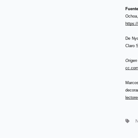
Fuente
Ochoa, 
https:
De Nyd
Claro 
Origen
cc.com
Marcos
decor
lector
N