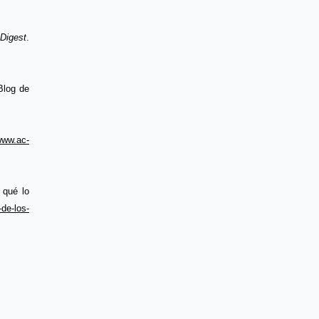
 Digest
. 
Blog de 
www.ac-
qué lo 
-de-los-