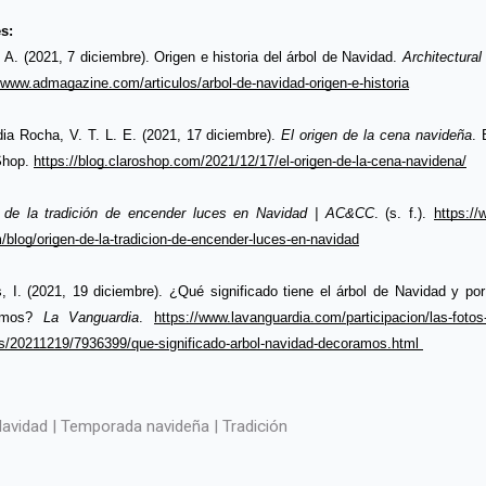
s: 
A. (2021, 7 diciembre). Origen e historia del árbol de Navidad. 
Architectural
//www.admagazine.com/articulos/arbol-de-navidad-origen-e-historia
ia Rocha, V. T. L. E. (2021, 17 diciembre). 
El origen de la cena navideña
. 
Shop. 
https://blog.claroshop.com/2021/12/17/el-origen-de-la-cena-navidena/
 de la tradición de encender luces en Navidad | AC&CC
. (s. f.). 
https://
/blog/origen-de-la-tradicion-de-encender-luces-en-navidad
, I. (2021, 19 diciembre). ¿Qué significado tiene el árbol de Navidad y por 
amos? 
La Vanguardia
. 
https://www.lavanguardia.com/participacion/las-fotos
es/20211219/7936399/que-significado-arbol-navidad-decoramos.html 
avidad | Temporada navideña | Tradición