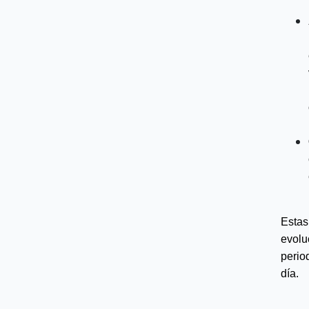
Esta
evolu
peri
día.