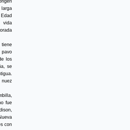
rigen 
larga 
 Edad 
vida 
orada 
tiene 
 pavo 
e los 
a, se 
igua. 
 nuez 
illa, 
o fue 
ison, 
Nueva 
s con 