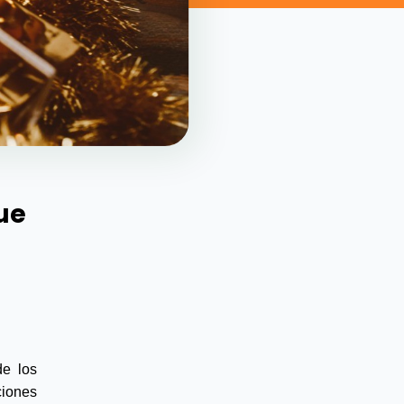
ue
e los 
iones 