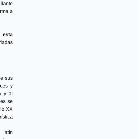
lante 
rma a 
, 
esta 
iadas 
e sus 
ces y 
 y al 
es se 
lo XX 
stica 
latín 