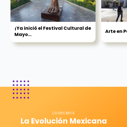
¡Ya inició el Festival Cultural de
Arte en 
Mayo...
LOGREMOS
La Evolución Mexicana