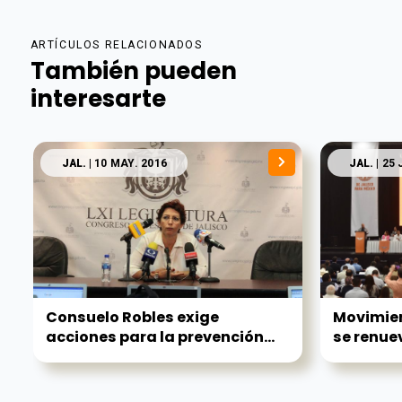
ARTÍCULOS RELACIONADOS
También pueden
interesarte
JAL.
| 10 MAY. 2016
JAL.
| 25 
Consuelo Robles exige
Movimie
acciones para la prevención...
se renuev