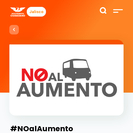
Jalisco
#NOalAumento