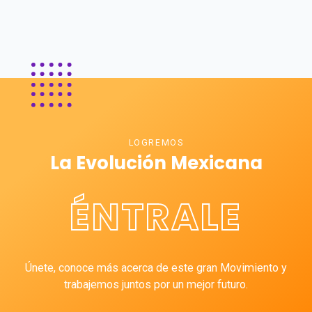
LOGREMOS
La Evolución Mexicana
ÉNTRALE
Únete, conoce más acerca de este gran Movimiento y
trabajemos juntos por un mejor futuro.