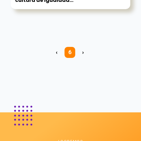
cultura de igualdad...
‹
6
›