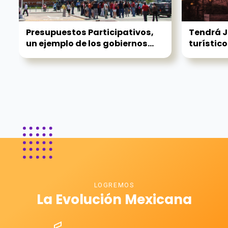
Presupuestos Participativos,
Tendrá J
un ejemplo de los gobiernos...
turístico
LOGREMOS
La Evolución Mexicana