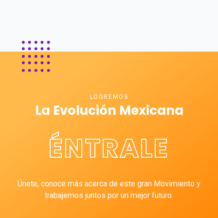
LOGREMOS
La Evolución Mexicana
ÉNTRALE
Únete, conoce más acerca de este gran Movimiento y
trabajemos juntos por un mejor futuro.