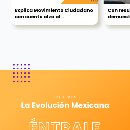
Explica Movimiento Ciudadano
Con resu
con cuento alza al...
demuestr
LOGREMOS
La Evolución Mexicana
ÉNTRALE