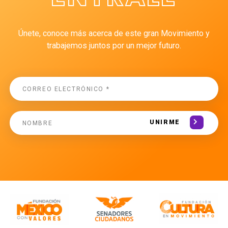
Únete, conoce más acerca de este gran Movimiento y
trabajemos juntos por un mejor futuro.
UNIRME