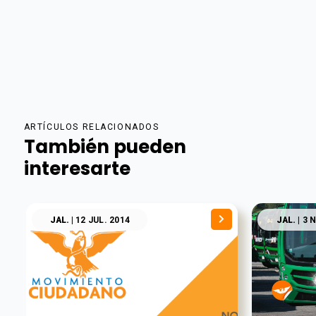
ARTÍCULOS RELACIONADOS
También pueden
interesarte
JAL.
| 12 JUL. 2014
JAL.
| 3 