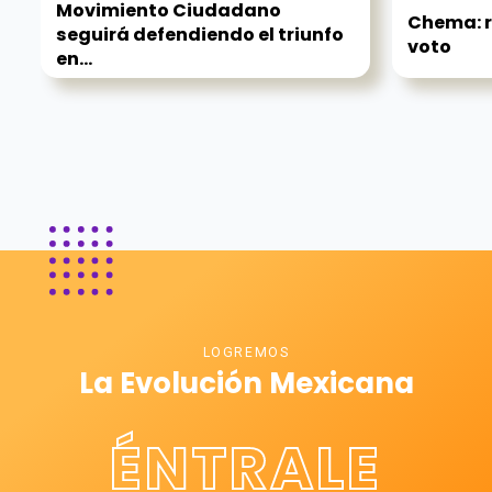
Movimiento Ciudadano
Chema: r
seguirá defendiendo el triunfo
voto
en...
LOGREMOS
La Evolución Mexicana
ÉNTRALE