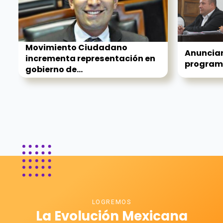
Movimiento Ciudadano
Anuncian
incrementa representación en
program
gobierno de...
LOGREMOS
La Evolución Mexicana