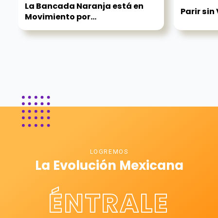
La Bancada Naranja está en
Parir sin
Movimiento por...
LOGREMOS
La Evolución Mexicana
ÉNTRALE