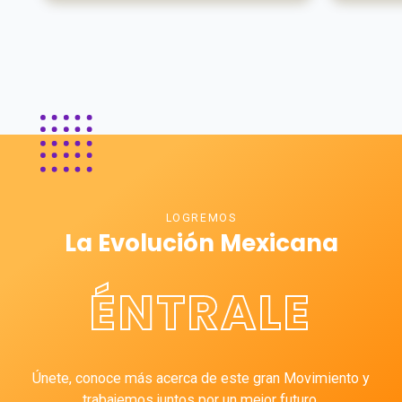
LOGREMOS
La Evolución Mexicana
ÉNTRALE
Únete, conoce más acerca de este gran Movimiento y
trabajemos juntos por un mejor futuro.