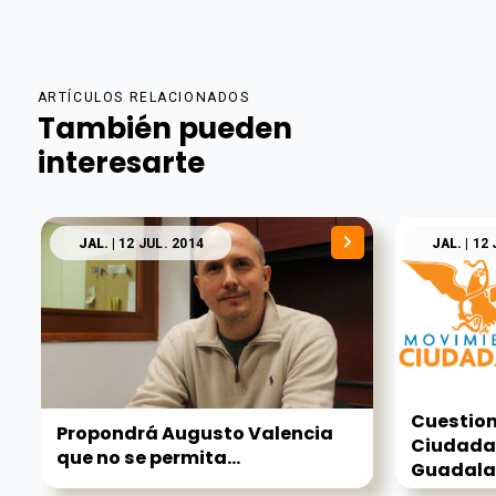
ARTÍCULOS RELACIONADOS
También pueden
interesarte
JAL.
| 12 JUL. 2014
JAL.
| 12 
Cuestio
Propondrá Augusto Valencia
Ciudadan
que no se permita...
Guadala