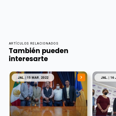
ARTÍCULOS RELACIONADOS
También pueden
interesarte
JAL.
| 15 MAR. 2022
JAL.
| 16 