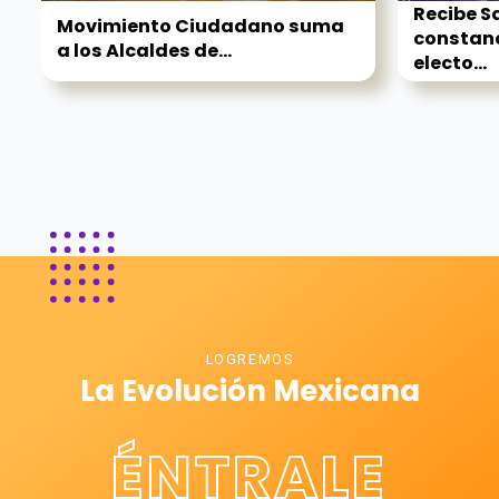
Recibe S
Movimiento Ciudadano suma
constanc
a los Alcaldes de...
electo...
LOGREMOS
La Evolución Mexicana
ÉNTRALE