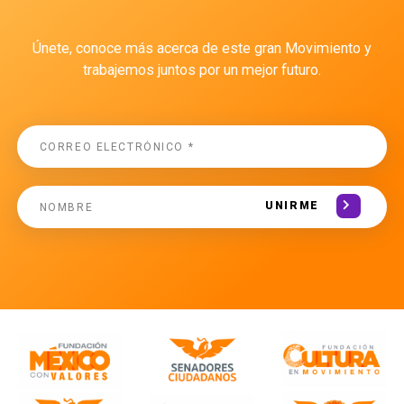
Únete, conoce más acerca de este gran Movimiento y
trabajemos juntos por un mejor futuro.
UNIRME