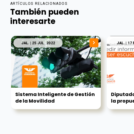
ARTÍCULOS RELACIONADOS
También pueden
interesarte
JAL.
| 25 JUL. 2022
JAL.
| 17 
Sistema Inteligente de Gestión
Diputad
de la Movilidad
la propue