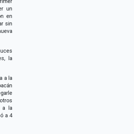
rimer
er un
ón en
ar sin
nueva
luces
s, la
a a la
oacán
egarle
otros
 a la
ló a 4