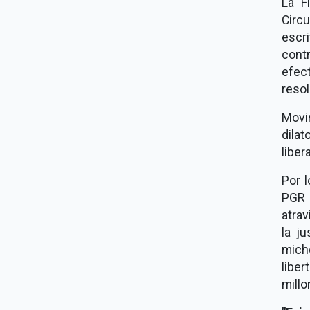
La F
Circ
escr
contr
efec
resol
Movi
dila
liber
Por l
PGR 
atrav
la j
mich
liber
mill