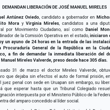
DEMANDAN LIBERACIÓN DE JOSÉ MANUEL MIRELES
el Antúnez Oviedo
, candidato a gobernador en
Micho
lito Mora
y
Virginia Mireles
, candidatos a una diput
ral por Movimiento Ciudadano, así como
Daniel Mon
inador de la Comisión Operativa en el estado,
iniciaron 
oy un ayuno de 24 horas en la entrada de las instalac
a Procuraduría General de la República en la Ciud
co, a fin de demandar la inmediata liberación del d
 Manuel Mireles Valverde, preso desde hace 305 días.
asado 31 de marzo el doctor Mireles Valverde, obtu
ro que dejaba sin efectos el auto de formal prisión, em
el juez penal con sede en Uruapan sin embargo, su liber
rá que esperar hasta que un Tribunal Colegiado resuel
nación interpuesta por el Ministerio Público de la Feder
ntra del amparo concedido al líder social.