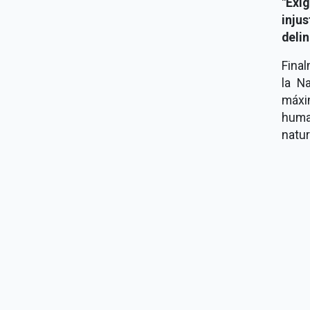
"Exi
inj
deli
Final
la N
máxi
huma
natur