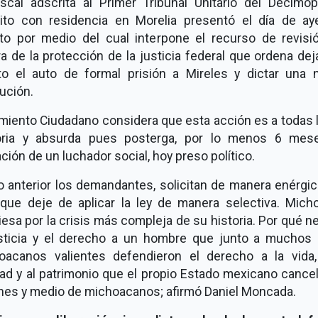
iscal adscrita al Primer Tribunal Unitario del Decimop
uito con residencia en Morelia presentó el día de ay
ito por medio del cual interpone el recurso de revisi
a de la protección de la justicia federal que ordena dej
to el auto de formal prisión a Mireles y dictar una 
ución.
miento Ciudadano considera que esta acción es a todas 
toria y absurda pues posterga, por lo menos 6 mese
ación de un luchador social, hoy preso político.
o anterior los demandantes, solicitan de manera enérgic
que deje de aplicar la ley de manera selectiva. Mich
iesa por la crisis más compleja de su historia. Por qué n
usticia y el derecho a un hombre que junto a muchos 
oacanos valientes defendieron el derecho a la vida,
tad y al patrimonio que el propio Estado mexicano cance
ones y medio de michoacanos; afirmó Daniel Moncada.