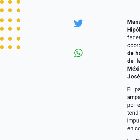
Manu
Hipó
fede
coord
de h
de l
Méxi
José
El p
ampa
por 
tend
impug
en co