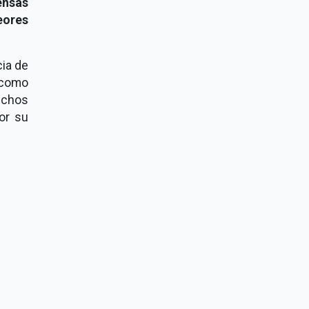
ensas
ores
cia de
 como
echos
or su