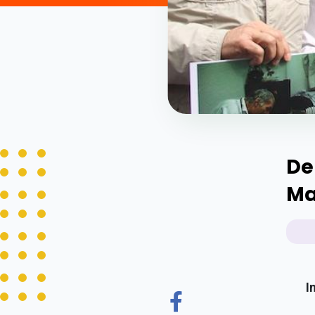
De
Ma
I