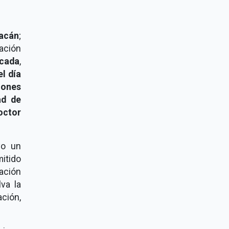
acán
;
ación
cada
,
el día
iones
ad de
octor
vo un
itido
ación
va la
ación,