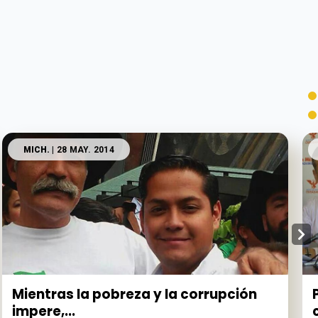
MICH.
| 28 MAY. 2014
Mientras la pobreza y la corrupción
impere,...