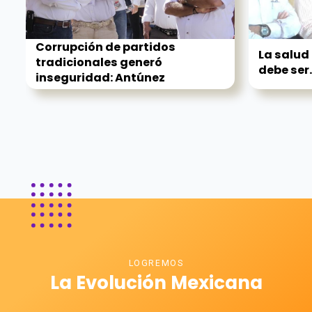
Corrupción de partidos
La salud
tradicionales generó
debe ser..
inseguridad: Antúnez
LOGREMOS
La Evolución Mexicana