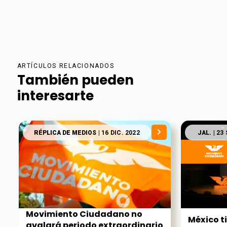
ARTÍCULOS RELACIONADOS
También pueden
interesarte
RÉPLICA DE MEDIOS
| 16 DIC. 2022
JAL.
| 23 
Movimiento Ciudadano no
México ti
avalará periodo extraordinario