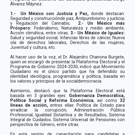
Álvarez Máynez:
1.-
Un México con Justicia y Paz,
donde destacan:
Seguridad y construcciónde paz, Antipunitivismo y justicia;
y Regulación del Cannabis;
2.- Un México más
Próspero:
Federalismo, Naturaleza y medio ambiente,
Acción climática, entre otras;
3.- Un México de Iguales:
Salud y seguridad social, Infancias libres de cáncer, Nueva
ola de derechos laborales, Derechos de las mujeres,
Juventud y cultura, etc.
Al hacer uso de la voz, el Dr. Alejandro Chanona Burgete,
quien se encargó de presentar la Plataforma Electoral y el
Programa de Gobierno 2024-2030, indicó que Movimiento
Ciudadano es el único partido que ha defendido su
identidad ideológica, programática y política, basada en
los valores y principios de la socialdemocracia.
Asimismo, destacó que la Plataforma Electoral está
basada en 3 grandes ejes:
Gobernanza Democrática,
Política Social y Reforma Económica
, así como
32
líneas de acción,
entres ellas: Política de Estado para
erradicar la corrupción, Administración Pública
Profesional; Igualdad Sistantiva y de Resultados, Sistema
Integral de Cuidados; Sistema Universal de Pensiones con
perspectiva de Género, entre otras.
En esta sesión de capacitación para candidatas y