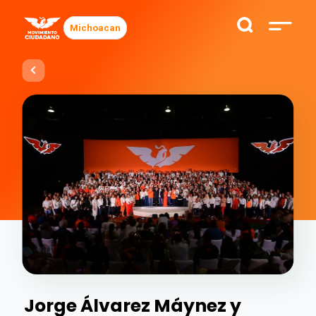
Michoacan
Jorge Álvarez Máynez y