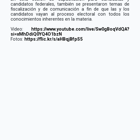
candidatos federales, también se presentaron temas de
fiscalización y de comunicación a fin de que las y los
candidatos vayan al proceso electoral con todos los
conocimientos inherentes en la materia.
Video:
https://www.youtube.com/live/Sw0gBoqVdQA?
si=xMhDdiQ0YQ4O1bzN
Fotos:
https://flic.kr/s/aHBqjBfpS5