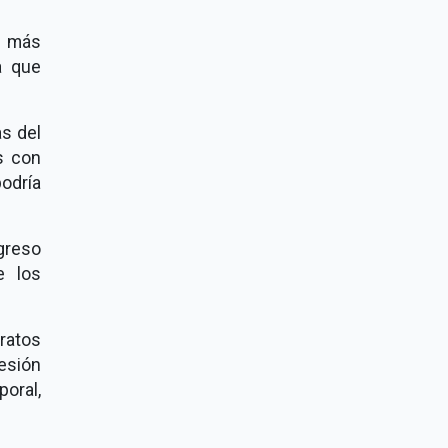
n más
a que
as del
es con
odría
ngreso
e los
ratos
esión
poral,