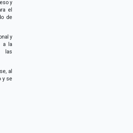
eso y
ra el
do de
onal y
 a la
r las
se, al
o y se