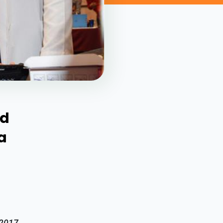
ad
a
 2017