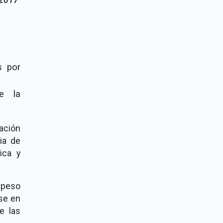
s por
de la
ación
ia de
ica y
repeso
rse en
e las