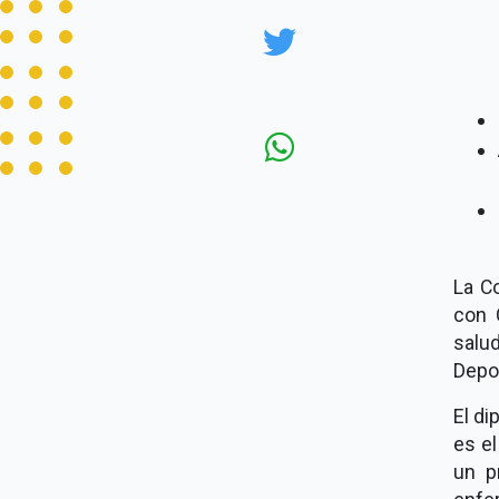
La C
con 
salu
Depo
El di
es el
un p