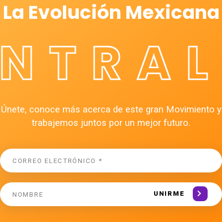
La Evolución Mexicana
ÉNTRAL
Únete, conoce más acerca de este gran Movimiento y
trabajemos juntos por un mejor futuro.
UNIRME