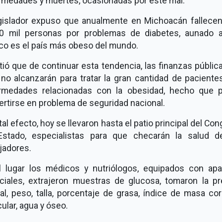
rmedades y muertes, ocasionadas por este mal.
egislador expuso que anualmente en Michoacán fallece
0 mil personas por problemas de diabetes, aunado 
co es el país más obeso del mundo.
tió que de continuar esta tendencia, las finanzas públic
 no alcanzarán para tratar la gran cantidad de pacient
rmedades relacionadas con la obesidad, hecho que p
rtirse en problema de seguridad nacional.
tal efecto, hoy se llevaron hasta el patio principal del Co
Estado, especialistas para que checarán la salud d
jadores.
l lugar los médicos y nutriólogos, equipados con apa
ciales, extrajeron muestras de glucosa, tomaron la pr
ial, peso, talla, porcentaje de grasa, índice de masa cor
lar, agua y óseo.