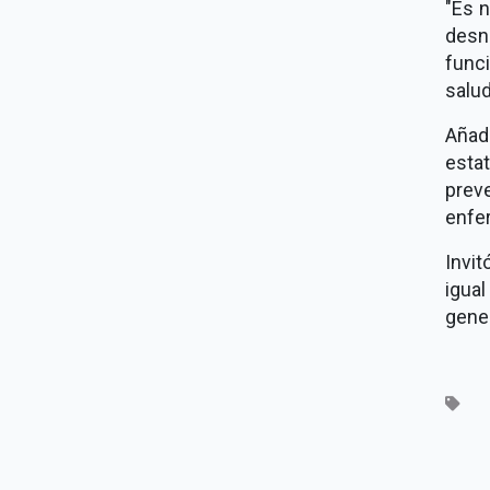
"Es 
desn
func
salu
Añadi
esta
prev
enfe
Invit
igual
gener