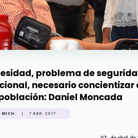
esidad, problema de segurid
cional, necesario concientizar 
 población: Daniel Moncada
MICH.
|
7 ABR. 2017
07
de abril de