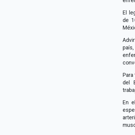
enfe
El l
de 1
Méxi
Advir
país,
enfe
conve
Para 
del 
traba
En e
espe
arter
muscu