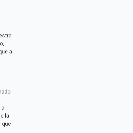
estra
o,
que a
rmado
 a
e la
ó que