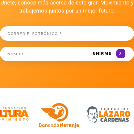
Únete, conoce más acerca de este gran Movimiento y
trabajemos juntos por un mejor futuro.
UNIRME