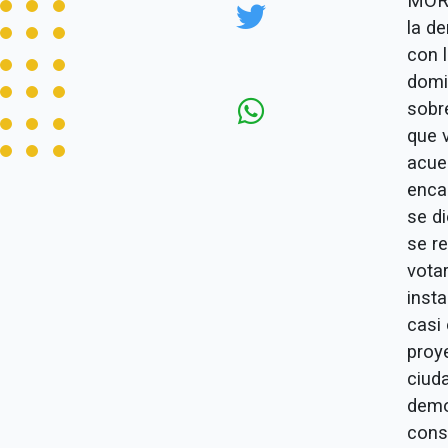
MORE
la d
con 
domi
sobr
que 
acue
enca
se d
se r
votar
inst
casi
proy
ciud
demo
cons