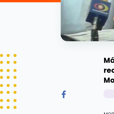
Má
re
Mo