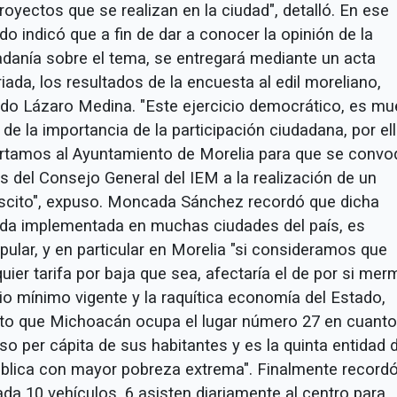
royectos que se realizan en la ciudad", detalló. En ese
do indicó que a fin de dar a conocer la opinión de la
adanía sobre el tema, se entregará mediante un acta
iada, los resultados de la encuesta al edil moreliano,
rido Lázaro Medina. "Este ejercicio democrático, es mu
 de la importancia de la participación ciudadana, por ell
rtamos al Ayuntamiento de Morelia para que se convo
s del Consejo General del IEM a la realización de un
iscito", expuso. Moncada Sánchez recordó que dicha
da implementada en muchas ciudades del país, es
pular, y en particular en Morelia "si consideramos que
uier tarifa por baja que sea, afectaría el de por si me
rio mínimo vigente y la raquítica economía del Estado,
to que Michoacán ocupa el lugar número 27 en cuanto
so per cápita de sus habitantes y es la quinta entidad d
blica con mayor pobreza extrema". Finalmente record
ada 10 vehículos, 6 asisten diariamente al centro para