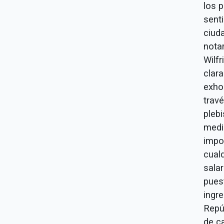
los p
senti
ciud
notar
Wilf
clara
exho
travé
pleb
medi
impo
cualq
sala
pues
ingre
Repú
de c