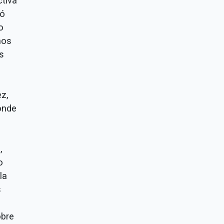
ctiva
yó
o
nos
s
z,
onde
,
o
la
s
obre