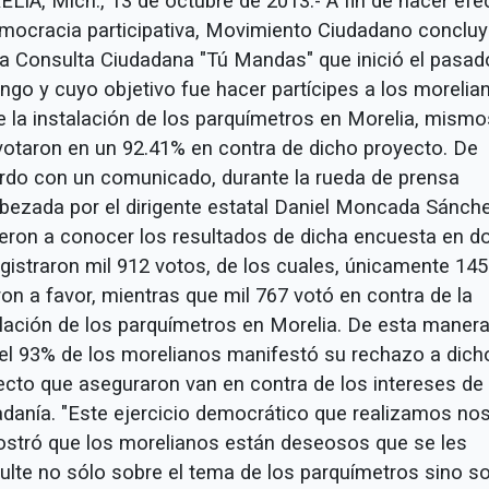
LIA, Mich., 13 de octubre de 2013.- A fin de hacer efe
emocracia participativa, Movimiento Ciudadano conclu
la Consulta Ciudadana "Tú Mandas" que inició el pasad
ngo y cuyo objetivo fue hacer partícipes a los morelia
e la instalación de los parquímetros en Morelia, mismo
votaron en un 92.41% en contra de dicho proyecto. De
rdo con un comunicado, durante la rueda de prensa
bezada por el dirigente estatal Daniel Moncada Sánche
ieron a conocer los resultados de dicha encuesta en d
egistraron mil 912 votos, de los cuales, únicamente 145
on a favor, mientras que mil 767 votó en contra de la
alación de los parquímetros en Morelia. De esta manera
 el 93% de los morelianos manifestó su rechazo a dich
ecto que aseguraron van en contra de los intereses de 
adanía. "Este ejercicio democrático que realizamos no
stró que los morelianos están deseosos que se les
ulte no sólo sobre el tema de los parquímetros sino s