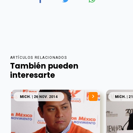
ARTÍCULOS RELACIONADOS
También pueden
interesarte
MICH.
| 26 NOV. 2014
MICH.
| 2