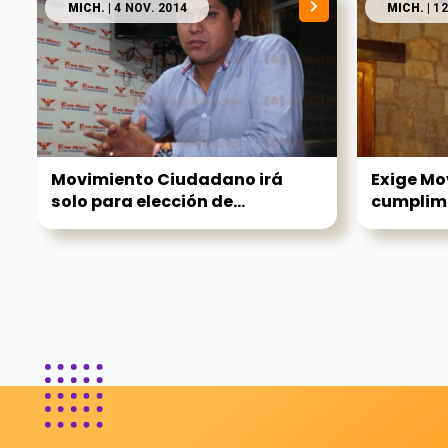
MICH.
| 4 NOV. 2014
MICH.
| 1
Movimiento Ciudadano irá
Exige M
solo para elección de...
cumplim