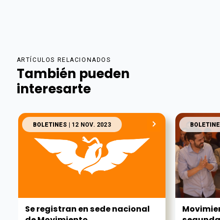
ARTÍCULOS RELACIONADOS
También pueden
interesarte
BOLETINES
| 12 NOV. 2023
BOLETINE
Se registran en sede nacional
Movimie
de Movimiento...
segunda f