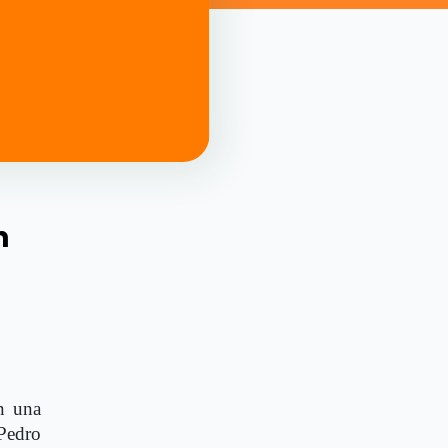
n
n una
 Pedro