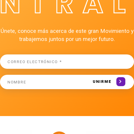
ÉNTRAL
Únete, conoce más acerca de este gran Movimiento y
trabajemos juntos por un mejor futuro.
UNIRME