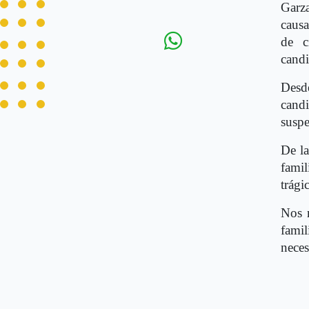
Garz
causa
de c
candi
Desd
cand
suspe
De l
famil
trági
Nos m
famil
neces