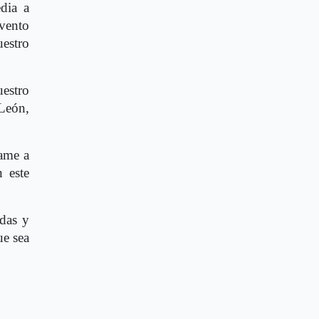
dia a
evento
estro
estro
León,
ame a
n este
idas y
ue sea