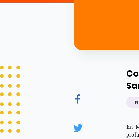
Co
Sa
N
En M
profu