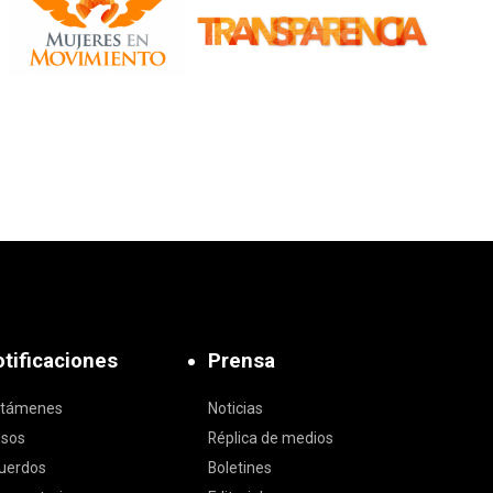
tificaciones
Prensa
ctámenes
Noticias
isos
Réplica de medios
uerdos
Boletines