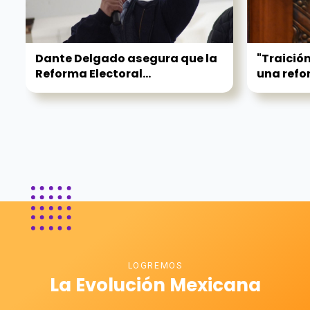
Dante Delgado asegura que la
"Traición
Reforma Electoral...
una refor
LOGREMOS
La Evolución Mexicana