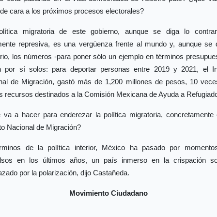
de cara a los próximos procesos electorales?
olítica migratoria de este gobierno, aunque se diga lo contrar
mente represiva, es una vergüenza frente al mundo y, aunque se d
rio, los números -para poner sólo un ejemplo en términos presupue
n por sí solos: para deportar personas entre 2019 y 2021, el Ins
nal de Migración, gastó más de 1,200 millones de pesos, 10 vec
os recursos destinados a la Comisión Mexicana de Ayuda a Refugiado
 va a hacer para enderezar la política migratoria, concretamente 
uto Nacional de Migración?
rminos de la política interior, México ha pasado por moment
lsos en los últimos años, un país inmerso en la crispación so
ado por la polarización, dijo Castañeda.
Movimiento Ciudadano