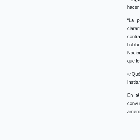
hacer 
“La p
clara
contra
habla
Nacio
que l
•¿Qué
Instit
En té
convu
amenaz