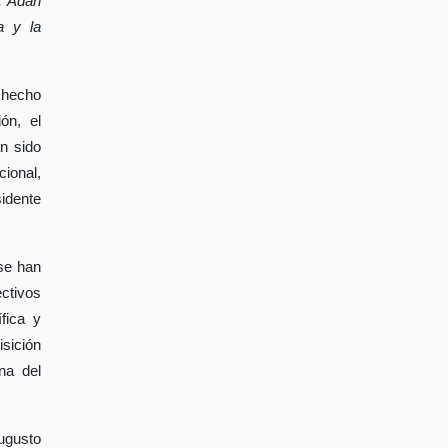
, Adán
a y la
 hecho
ón, el
an sido
cional,
idente
se han
ectivos
fica y
sición
na del
ugusto