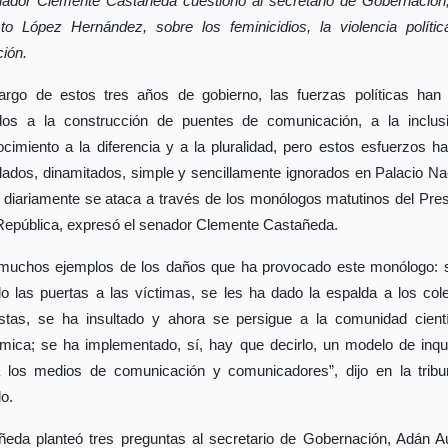
nador Clemente Castañeda cuestionó al secretario de Gobernación
to López Hernández, sobre los feminicidios, la violencia polític
ión.
largo de estos tres años de gobierno, las fuerzas políticas han
dos a la construcción de puentes de comunicación, a la inclusi
cimiento a la diferencia y a la pluralidad, pero estos esfuerzos h
ados, dinamitados, simple y sencillamente ignorados en Palacio Na
 diariamente se ataca a través de los monólogos matutinos del Pres
 República, expresó el senador Clemente Castañeda.
muchos ejemplos de los daños que ha provocado este monólogo: 
o las puertas a las víctimas, se les ha dado la espalda a los col
istas, se ha insultado y ahora se persigue a la comunidad cientí
mica; se ha implementado, sí, hay que decirlo, un modelo de inqui
a los medios de comunicación y comunicadores”, dijo en la tribu
o.
ñeda planteó tres preguntas al secretario de Gobernación, Adán A