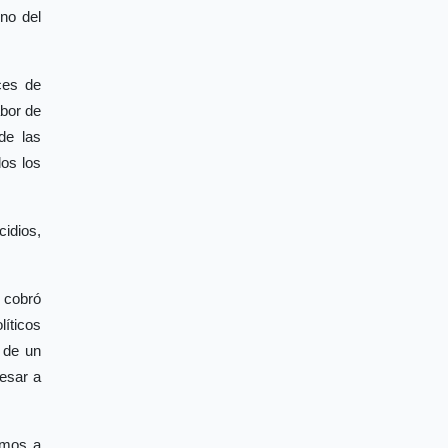
no del
ces de
abor de
de las
os los
idios,
, cobró
íticos
o de un
resar a
amos a