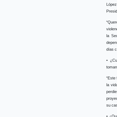
López
Presid
“Quer
violen
la Se
depen
días c
• ¿Cu
tomand
“Este 
la vi
perdie
proyec
su cas
• ¿Qu