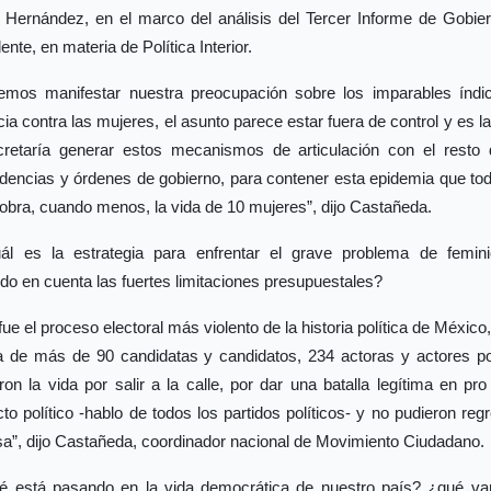
 Hernández, en el marco del análisis del Tercer Informe de Gobier
ente, en materia de Política Interior.
emos manifestar nuestra preocupación sobre los imparables índi
cia contra las mujeres, el asunto parece estar fuera de control y es l
cretaría generar estos mecanismos de articulación con el resto 
dencias y órdenes de gobierno, para contener esta epidemia que tod
obra, cuando menos, la vida de 10 mujeres”, dijo Castañeda.
ál es la estrategia para enfrentar el grave problema de feminic
o en cuenta las fuertes limitaciones presupuestales?
fue el proceso electoral más violento de la historia política de México
da de más de 90 candidatas y candidatos, 234 actoras y actores pol
ron la vida por salir a la calle, por dar una batalla legítima en pr
to político -hablo de todos los partidos políticos- y no pudieron reg
a”, dijo Castañeda, coordinador nacional de Movimiento Ciudadano.
é está pasando en la vida democrática de nuestro país? ¿qué v