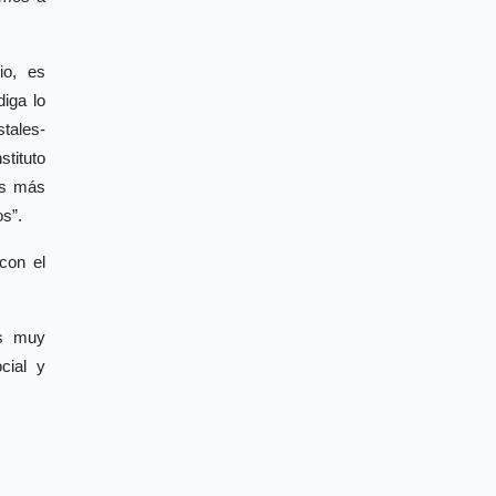
io, es
iga lo
stales-
tituto
es más
s”.
con el
os muy
cial y