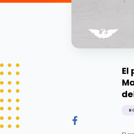
El
Ma
de
B