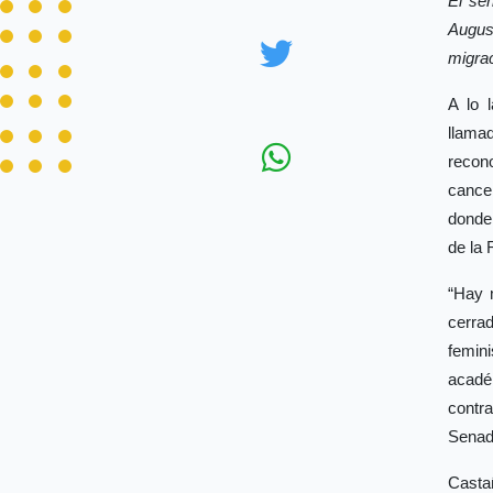
El se
Augus
migrac
A lo 
llama
recono
cancel
donde
de la
“Hay 
cerrad
femin
acadé
contr
Senad
Casta